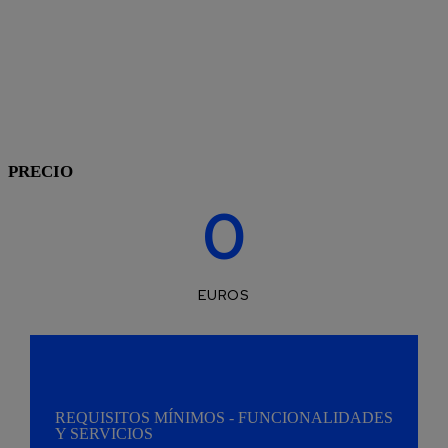
Expansión de la presencia en internet de la pyme
mediante la creación de una página web y/o la
prestación de servicios que proporcionen
posicionamiento básico en internet.
PRECIO
0
EUROS
REQUISITOS MÍNIMOS - FUNCIONALIDADES
Y SERVICIOS