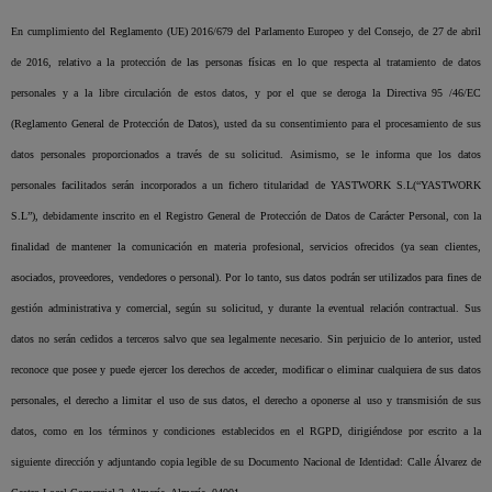
En cumplimiento del Reglamento (UE) 2016/679 del Parlamento Europeo y del Consejo, de 27 de abril
de 2016, relativo a la protección de las personas físicas en lo que respecta al tratamiento de datos
personales y a la libre circulación de estos datos, y por el que se deroga la Directiva 95 /46/EC
(Reglamento General de Protección de Datos), usted da su consentimiento para el procesamiento de sus
datos personales proporcionados a través de su solicitud. Asimismo, se le informa que los datos
personales facilitados serán incorporados a un fichero titularidad de YASTWORK S.L(“YASTWORK
S.L”), debidamente inscrito en el Registro General de Protección de Datos de Carácter Personal, con la
finalidad de mantener la comunicación en materia profesional, servicios ofrecidos (ya sean clientes,
asociados, proveedores, vendedores o personal). Por lo tanto, sus datos podrán ser utilizados para fines de
gestión administrativa y comercial, según su solicitud, y durante la eventual relación contractual. Sus
datos no serán cedidos a terceros salvo que sea legalmente necesario. Sin perjuicio de lo anterior, usted
reconoce que posee y puede ejercer los derechos de acceder, modificar o eliminar cualquiera de sus datos
personales, el derecho a limitar el uso de sus datos, el derecho a oponerse al uso y transmisión de sus
datos, como en los términos y condiciones establecidos en el RGPD, dirigiéndose por escrito a la
siguiente dirección y adjuntando copia legible de su Documento Nacional de Identidad: Calle Álvarez de