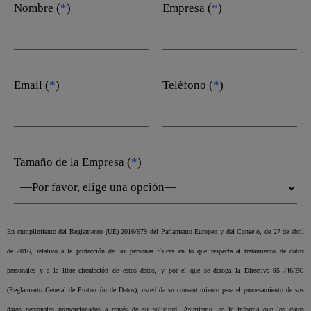
Nombre (
*
)
Empresa (
*
)
Email (
*
)
Teléfono (
*
)
Tamaño de la Empresa (
*
)
En cumplimiento del Reglamento (UE) 2016/679 del Parlamento Europeo y del Consejo, de 27 de abril
de 2016, relativo a la protección de las personas físicas en lo que respecta al tratamiento de datos
personales y a la libre circulación de estos datos, y por el que se deroga la Directiva 95 /46/EC
(Reglamento General de Protección de Datos), usted da su consentimiento para el procesamiento de sus
datos personales proporcionados a través de su solicitud. Asimismo, se le informa que los datos