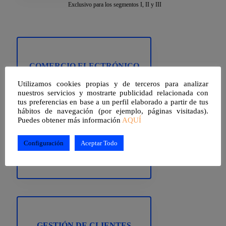
Exclusivo para los segmentos I, II y III
COMERCIO ELECTRÓNICO
Hasta 5.000€
Utilizamos cookies propias y de terceros para analizar
nuestros servicios y mostrarte publicidad relacionada con
tus preferencias en base a un perfil elaborado a partir de tus
hábitos de navegación (por ejemplo, páginas visitadas).
Puedes obtener más información
AQUÍ
Configuración
Aceptar Todo
GESTIÓN DE REDES SOCIALES
Hasta 5.000€
GESTIÓN DE CLIENTES