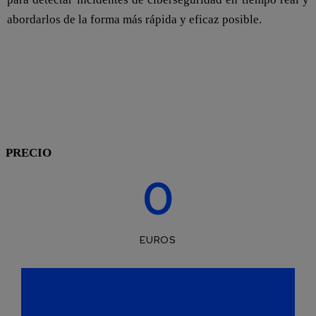
abordarlos de la forma más rápida y eficaz posible.
Proporcionar a las empresas beneficiarias seguridad
básica y avanzada para los dispositivos de sus
empleados.
PRECIO
0
EUROS