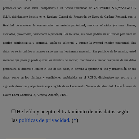
personales facilitados serán incorporados a un fichero titularidad de YASTWORK S.L(“YASTWORK
S.L”), debidamente inscrito en el Registro General de Protección de Datos de Carácter Personal, con la
finalidad de mantener la comunicación en materia profesional, servicios ofrecidos (ya sean clientes,
asociados, proveedores, vendedores o personal). Por lo tanto, sus datos podrán ser utilizados para fines de
gestión administrativa y comercial, según su solicitud, y durante la eventual relación contractual. Sus
datos no serán cedidos a terceros salvo que sea legalmente necesario. Sin perjuicio de lo anterior, usted
reconoce que posee y puede ejercer los derechos de acceder, modificar o eliminar cualquiera de sus datos
personales, el derecho a limitar el uso de sus datos, el derecho a oponerse al uso y transmisión de sus
datos, como en los términos y condiciones establecidos en el RGPD, dirigiéndose por escrito a la
siguiente dirección y adjuntando copia legible de su Documento Nacional de Identidad: Calle Álvarez de
Castro Local Comercial 2, Almería, Almería, 04001
He leído y acepto el tratamiento de mis datos según
las
políticas de privacidad
. (
*
)