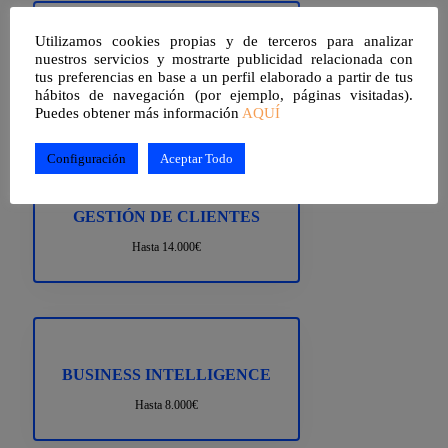
Utilizamos cookies propias y de terceros para analizar
GESTIÓN DE REDES SOCIALES
nuestros servicios y mostrarte publicidad relacionada con
tus preferencias en base a un perfil elaborado a partir de tus
Hasta 5.000€
hábitos de navegación (por ejemplo, páginas visitadas).
Puedes obtener más información
AQUÍ
Configuración
Aceptar Todo
GESTIÓN DE CLIENTES
Hasta 14.000€
BUSINESS INTELLIGENCE
Hasta 8.000€