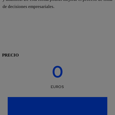
de decisiones empresariales.
Proporcionar a las empresas beneficiarias seguridad
básica y avanzada para los dispositivos de sus
empleados.
PRECIO
0
EUROS