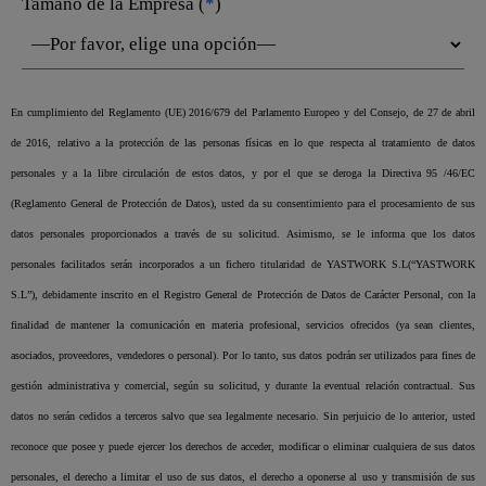
Tamaño de la Empresa (
*
)
En cumplimiento del Reglamento (UE) 2016/679 del Parlamento Europeo y del Consejo, de 27 de abril
de 2016, relativo a la protección de las personas físicas en lo que respecta al tratamiento de datos
personales y a la libre circulación de estos datos, y por el que se deroga la Directiva 95 /46/EC
(Reglamento General de Protección de Datos), usted da su consentimiento para el procesamiento de sus
datos personales proporcionados a través de su solicitud. Asimismo, se le informa que los datos
personales facilitados serán incorporados a un fichero titularidad de YASTWORK S.L(“YASTWORK
S.L”), debidamente inscrito en el Registro General de Protección de Datos de Carácter Personal, con la
finalidad de mantener la comunicación en materia profesional, servicios ofrecidos (ya sean clientes,
asociados, proveedores, vendedores o personal). Por lo tanto, sus datos podrán ser utilizados para fines de
gestión administrativa y comercial, según su solicitud, y durante la eventual relación contractual. Sus
datos no serán cedidos a terceros salvo que sea legalmente necesario. Sin perjuicio de lo anterior, usted
reconoce que posee y puede ejercer los derechos de acceder, modificar o eliminar cualquiera de sus datos
personales, el derecho a limitar el uso de sus datos, el derecho a oponerse al uso y transmisión de sus